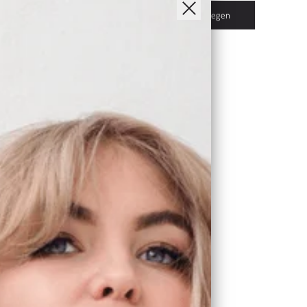
Toevoegen
Toevoegen
E Ampoule Perle De Soleil -
 Vegan Tanning Drops
€5,95
Toevoegen