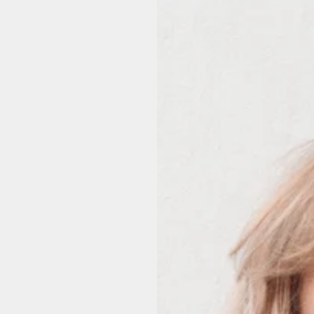
en
Toevoegen
ki Brush -
MARC INBANE Glove - Professionele
MARC INBAN
ruiner Kwast
Zelfbruiner Handschoen
Mini
€9,95
en
Toevoegen