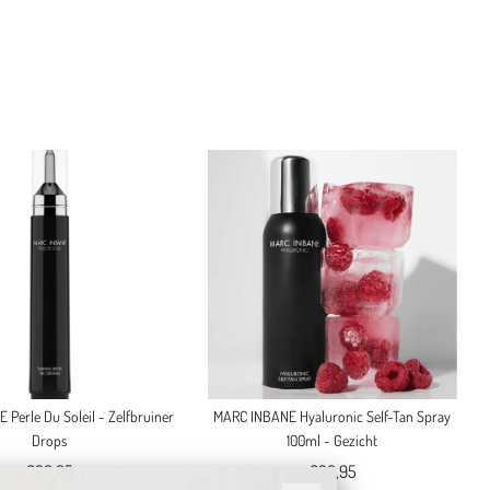
Perle Du Soleil - Zelfbruiner
MARC INBANE Hyaluronic Self-Tan Spray
Drops
100ml - Gezicht
€39,95
€39,95