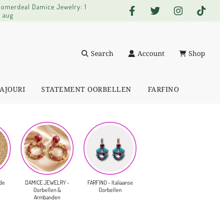
 Zomerdeal Damice Jewelry: 1
0 aug
Search
Account
Shop
AJOURI
STATEMENT OORBELLEN
FARFINO
de
DAMICE JEWELRY -
FARFINO - Italiaanse
Oorbellen &
Oorbellen
Armbanden