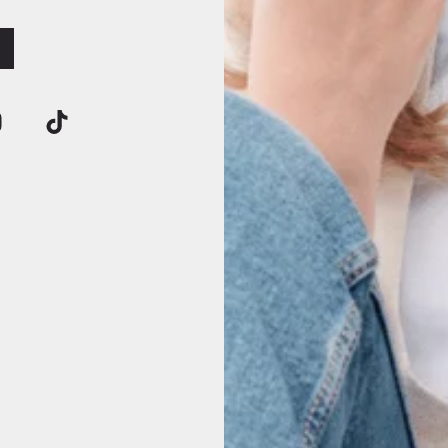
icaten tonen aan dat Natulique er alles
ve en milieuvriendelijke producten te 
erzorgingsproducten van Natulique zijn
aardoor je verzekerd bent van kwaliteit
producten.
ue weet je zeker dat je een kwalitatief product in handen hebt. Het merk heeft al div
tificaat, Asthma-Allergy Denmark certificaat, Cruelty free ocean friendly certificaat
certificaat.