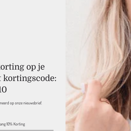
rting op je
Makkelijk te best
t kortingscode:
10
MARC INBANE
nneerd op onze nieuwsbrief.