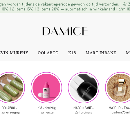
lingen worden tijdens de vakantieperiode gewoon op tijd verzonden. | 🌸
 10% | 2 items 15% | 3 items 20% — automatisch in winkelmand | t/m 1
EVIN MURPHY
OOLABOO
K18
MARC INBANE
M
OOLABOO -
K18 - Krachtig
MARC INBANE -
MAJOURI - Eau 
Haarverzorging
Haarherstel
Zelfbruiners
parfum 75 ml