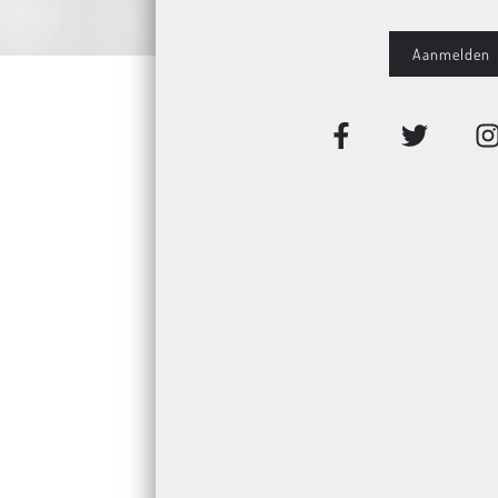
Deze certif
kwalitatie
Alle haarv
organic’ w
Met een shampoo van Natuliq
waaronder het Vegan cer