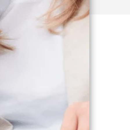
 aan doet om
garanderen.
 ‘certified
 en zuivere
erse certificaten verkregen,
 en Nordic Swan ecolabel