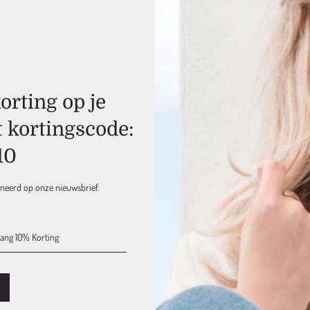
Gratis & Snelle
Verzending
Ook voor alle NATULIQUE
producten, vanaf 75 euro
rting op je
t kortingscode:
Retouren mogelijk
binnen 15 dagen
Bij ons geldt een 'niet goed
10
geld terug' retourbeleid
nneerd op onze nieuwsbrief.
Verzendkosten NL & EU
Retouren, binnen 15 dag