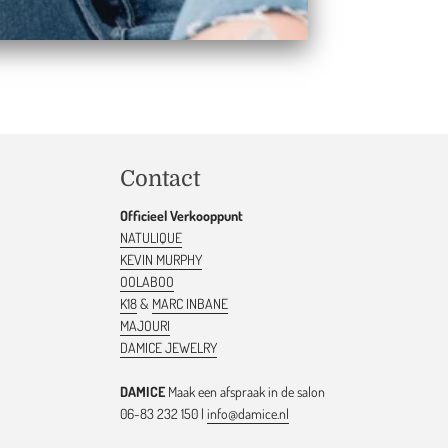
Contact
Officieel Verkooppunt
NATULIQUE
KEVIN MURPHY
OOLABOO
K18
&
MARC INBANE
MAJOURI
DAMICE JEWELRY
DAMICE
Maak een afspraak in de salon
06-83 232 150 |
info@damice.nl