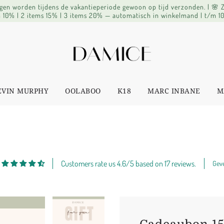
lingen worden tijdens de vakantieperiode gewoon op tijd verzonden. | 🌸
 10% | 2 items 15% | 3 items 20% — automatisch in winkelmand | t/m 1
EVIN MURPHY
OOLABOO
K18
MARC INBANE
M
Customers rate us 4.6/5 based on 17 reviews.
Geve