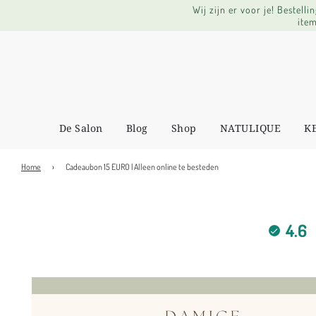
Wij zijn er voor je! Bestel
item
De Salon
Blog
Shop
NATULIQUE
K
Home
›
Cadeaubon 15 EURO | Alleen online te besteden
4.6