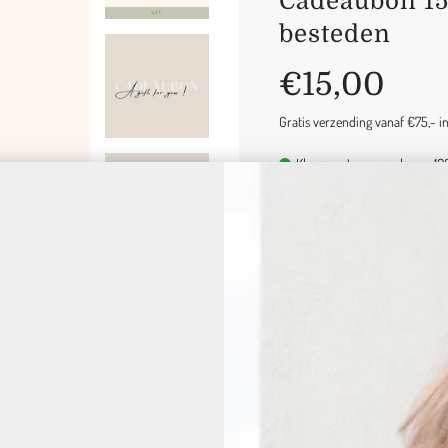
Cadeaubon 15 
besteden
Uitverkoop
Normale
€15,00
prijs
prijs
Gratis verzending vanaf €75,- in 
Klaar om te verzenden
-
10
Product informatie
AANTAL