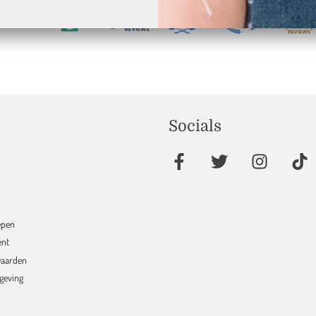
17
verifieerd door
Socials
epen
ent
aarden
sgeving