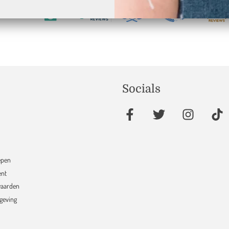
17
verifieerd door
Socials
epen
ent
aarden
sgeving