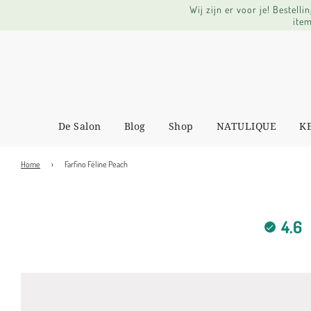
Wij zijn er voor je! Bestel
item
De Salon
Blog
Shop
NATULIQUE
K
Home
›
Farfino Féline Peach
4.6