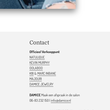
Contact
Officieel Verkooppunt
NATULIQUE
KEVIN MURPHY
OOLABOO
K18
&
MARC INBANE
MAJOURI
DAMICE JEWELRY
DAMICE
Maak een afspraak in de salon
06-83 232 150 |
info@damice.nl