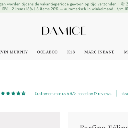
lingen worden tijdens de vakantieperiode gewoon op tijd verzonden. | 🌸
 10% | 2 items 15% | 3 items 20% — automatisch in winkelmand | t/m 1
EVIN MURPHY
OOLABOO
K18
MARC INBANE
M
Customers rate us 4.6/5 based on 17 reviews.
Geve