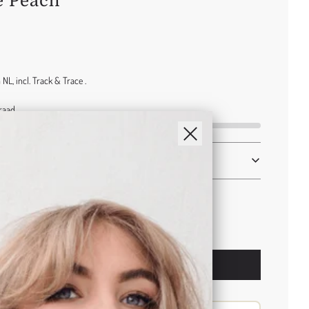
ne Peach
NL, incl. Track & Trace .
raad
l
Toevoegen
o
a
d