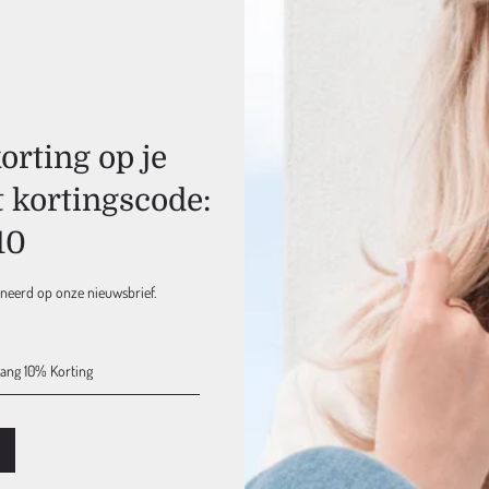
Gratis & Snelle
Verzending
Ook voor alle NATULIQUE
producten, vanaf 75 euro
rting op je
t kortingscode:
Retouren mogelijk
binnen 15 dagen
Bij ons geldt een 'niet goed
10
geld terug' retourbeleid
nneerd op onze nieuwsbrief.
Verzendkosten NL & EU
Retouren, binnen 15 dag