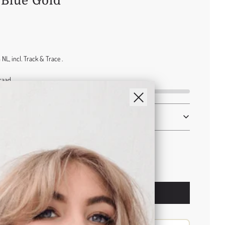
 Blue Gold
NL, incl. Track & Trace .
raad
l
Toevoegen
o
a
d