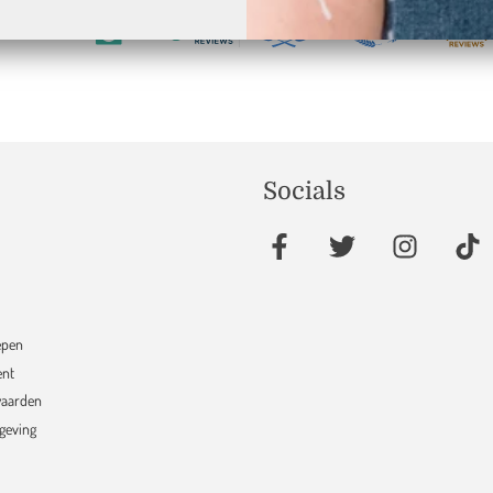
17
verifieerd door
Socials
epen
ent
aarden
sgeving