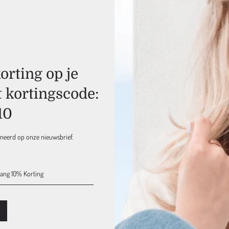
Gratis & Snelle
Verzending
Ook voor alle NATULIQUE
producten, vanaf 75 euro
rting op je
t kortingscode:
Retouren mogelijk
binnen 15 dagen
Bij ons geldt een 'niet goed
10
geld terug' retourbeleid
nneerd op onze nieuwsbrief.
Verzendkosten NL & EU
Retouren, binnen 15 dag