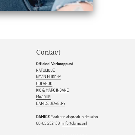
Contact
Officieel Verkooppunt
NATULIQUE
KEVIN MURPHY
OOLABOO
K18
&
MARC INBANE
MAJOURI
DAMICE JEWELRY
DAMICE
Maak een afspraak in de salon
06-83 232 150 |
info@damice.nl