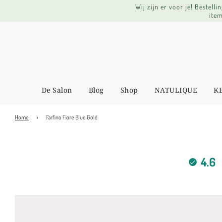
Wij zijn er voor je! Bestel
item
De Salon
Blog
Shop
NATULIQUE
K
Home
›
Farfino Fiore Blue Gold
4.6