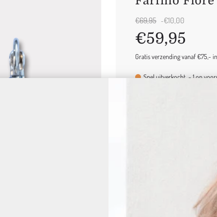
Farfino Fiore
Uitverkoop
Normale
€69,95
€10,00
-
prijs
prijs
€59,95
Gratis verzending vanaf €75,- in 
Snel uitverkocht
-
1
op voor
Product informatie
AANTAL