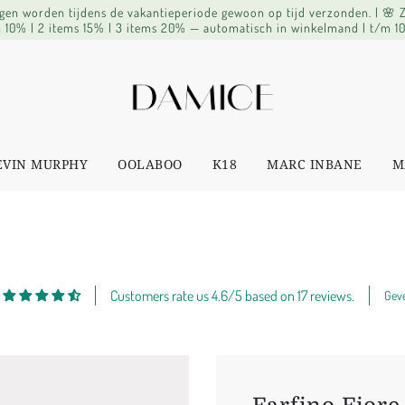
lingen worden tijdens de vakantieperiode gewoon op tijd verzonden. | 🌸
 10% | 2 items 15% | 3 items 20% — automatisch in winkelmand | t/m 1
EVIN MURPHY
OOLABOO
K18
MARC INBANE
M
Customers rate us 4.6/5 based on 17 reviews.
Geve