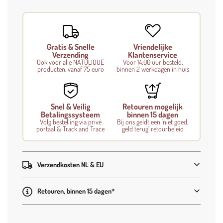
a
d
i
n
g
Gratis & Snelle
Vriendelijke
.
Verzending
Klantenservice
.
Ook voor alle NATULIQUE
Voor 14:00 uur besteld,
producten, vanaf 75 euro
binnen 2 werkdagen in huis
.
Snel & Veilig
Retouren mogelijk
Betalingssysteem
binnen 15 dagen
Volg bestelling via privé
Bij ons geldt een 'niet goed,
portaal & Track and Trace
geld terug' retourbeleid
Verzendkosten NL & EU
Retouren, binnen 15 dagen*