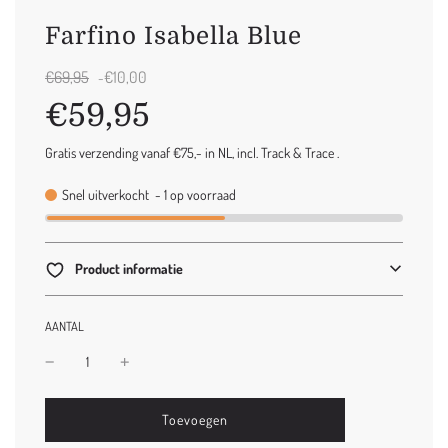
Farfino Isabella Blue
Uitverkoop
Normale
€69,95
€10,00
-
prijs
prijs
€59,95
Gratis verzending vanaf €75,- in NL, incl. Track & Trace .
Snel uitverkocht
-
1
op voorraad
Product informatie
AANTAL
l
Toevoegen
o