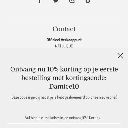
Contact
Officieel Verkooppunt
NATULIQUE
KEVIN MURPHY
OOLABOO
K18
&
MARC INBANE
Ontvang nu 10% korting op je eerste
MAJOURI
bestelling met kortingscode:
DAMICE JEWELRY
Damice10
DAMICE
Maak een afspraak in de salon
06-83 232 150 |
info@damice.nl
Deze code is geldig nadat je je hebt geabonneerd op onze nieuwsbrief.
Gronausestraat 306 | 7585 PE, Glane - Nederland
KVK 60776714 | NL 002196059B68