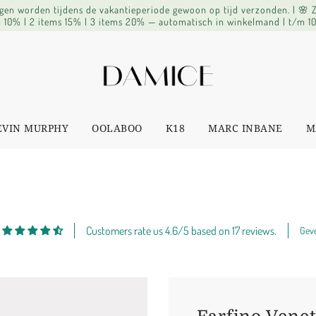
lingen worden tijdens de vakantieperiode gewoon op tijd verzonden. | 🌸
 10% | 2 items 15% | 3 items 20% — automatisch in winkelmand | t/m 1
EVIN MURPHY
OOLABOO
K18
MARC INBANE
M
Customers rate us 4.6/5 based on 17 reviews.
Geve