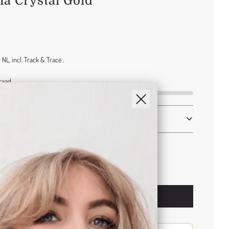
ia Crystal Gold
NL, incl. Track & Trace .
raad
l
Toevoegen
o
a
d