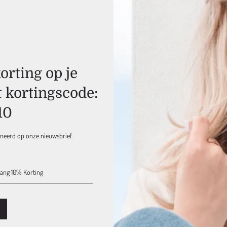
Gratis & Snelle
Verzending
Ook voor alle NATULIQUE
producten, vanaf 75 euro
rting op je
t kortingscode:
Retouren mogelijk
binnen 15 dagen
Bij ons geldt een 'niet goed
10
geld terug' retourbeleid
nneerd op onze nieuwsbrief.
Verzendkosten NL & EU
Retouren, binnen 15 dag