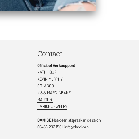
Contact
Officieel Verkooppunt
NATULIQUE
KEVIN MURPHY
OOLABOO
K18
&
MARC INBANE
MAJOURI
DAMICE JEWELRY
DAMICE
Maak een afspraak in de salon
06-83 232 150 |
info@damice.nl