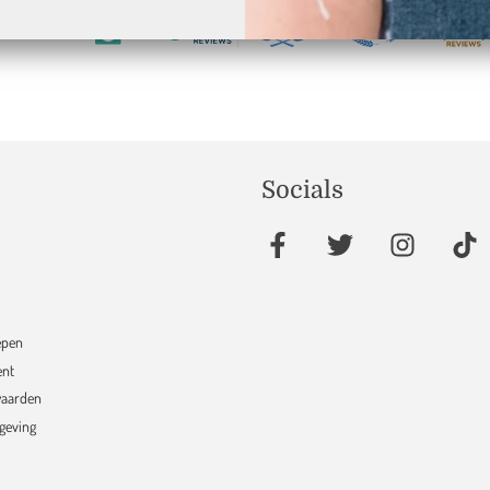
17
verifieerd door
Socials
epen
ent
aarden
sgeving