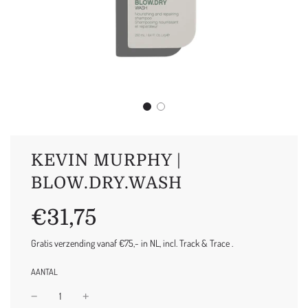
KEVIN MURPHY |
BLOW.DRY.WASH
Uitverkoop
Normale
€31,75
prijs
prijs
Gratis verzending vanaf €75,- in NL, incl. Track & Trace .
AANTAL