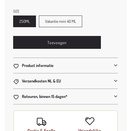
SIZE
250ML
Vakantie mini 40 ML
l
Toevoegen
o
a
d
i
Product informatie
n
g
Verzendkosten NL & EU
.
.
.
Retouren, binnen 15 dagen*
Gratis & Snelle
Vriendelijke