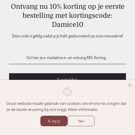
K18
&
MARC INBANE
Ontvang nu 10% korting op je eerste
MAJOURI
bestelling met kortingscode:
DAMICE JEWELRY
Damice10
DAMICE
Maak een afspraak in de salon
06-83 232 150 |
info@damice.nl
Deze code is geldig nadat je je hebt geabonneerd op onze nieuwsbrief.
Gronausestraat 306 | 7585 PE, Glane - Nederland
KVK 60776714 | NL 002196059B68
Deze site wordt beschermd door hCaptcha en het
privacybeleid
en de
Deze website maakt gebruik van cookies om ervoor te zorgen dat
servicevoorwaarden
van hCaptcha zijn van toepassing.
je de beste ervaring bij ons krijgt.
Meer informatie.
Damice Hairsalon in Glane | 2026
Ik zeg ja
Nee
© 2026, DAMICE Hair Salon