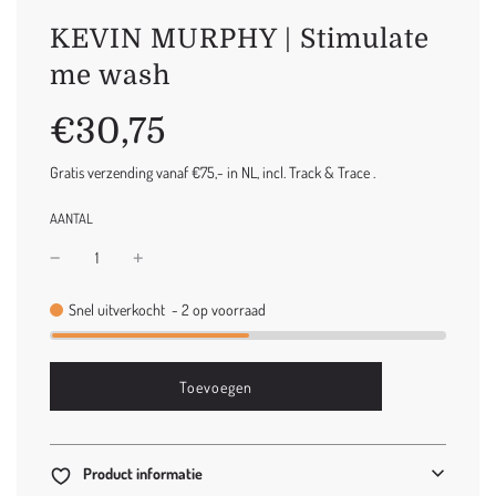
KEVIN MURPHY | Stimulate
me wash
Uitverkoop
Normale
€30,75
prijs
prijs
Gratis verzending vanaf €75,- in NL, incl. Track & Trace .
AANTAL
Snel uitverkocht
-
2
op voorraad
l
Toevoegen
o
a
d
i
Product informatie
n