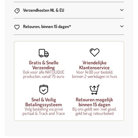
g
Verzendkosten NL & EU
.
.
.
Retouren, binnen 15 dagen*
Gratis & Snelle
Vriendelijke
Verzending
Klantenservice
Ook voor alle NATULIQUE
Voor 14:00 uur besteld,
producten, vanaf 75 euro
binnen 2 werkdagen in huis
Snel & Veilig
Retouren mogelijk
Betalingssysteem
binnen 15 dagen
Volg bestelling via privé
Bij ons geldt een 'niet goed,
portaal & Track and Trace
geld terug' retourbeleid