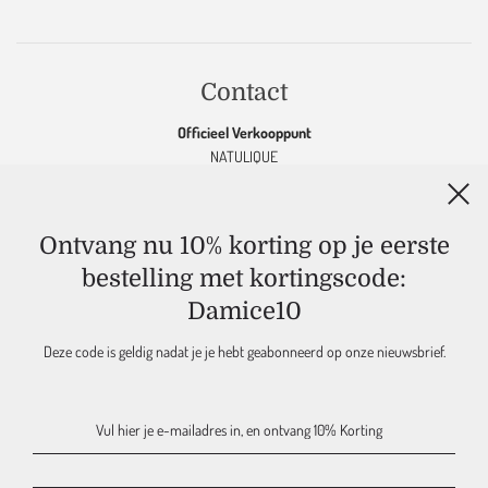
Contact
Officieel Verkooppunt
NATULIQUE
KEVIN MURPHY
OOLABOO
K18
&
MARC INBANE
Ontvang nu 10% korting op je eerste
MAJOURI
bestelling met kortingscode:
DAMICE JEWELRY
Damice10
DAMICE
Maak een afspraak in de salon
06-83 232 150 |
info@damice.nl
Deze code is geldig nadat je je hebt geabonneerd op onze nieuwsbrief.
Gronausestraat 306 | 7585 PE, Glane - Nederland
KVK 60776714 | NL 002196059B68