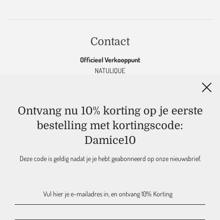
Contact
Officieel Verkooppunt
NATULIQUE
KEVIN MURPHY
OOLABOO
K18
&
MARC INBANE
Ontvang nu 10% korting op je eerste
MAJOURI
bestelling met kortingscode:
DAMICE JEWELRY
Damice10
DAMICE
Maak een afspraak in de salon
06-83 232 150 |
info@damice.nl
Deze code is geldig nadat je je hebt geabonneerd op onze nieuwsbrief.
Gronausestraat 306 | 7585 PE, Glane - Nederland
KVK 60776714 | NL 002196059B68