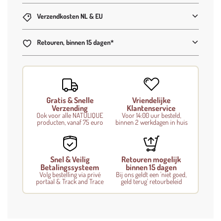
g
Verzendkosten NL & EU
.
.
.
Retouren, binnen 15 dagen*
Gratis & Snelle
Vriendelijke
Verzending
Klantenservice
Ook voor alle NATULIQUE
Voor 14:00 uur besteld,
producten, vanaf 75 euro
binnen 2 werkdagen in huis
Snel & Veilig
Retouren mogelijk
Betalingssysteem
binnen 15 dagen
Volg bestelling via privé
Bij ons geldt een 'niet goed,
portaal & Track and Trace
geld terug' retourbeleid