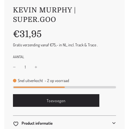
KEVIN MURPHY |
SUPER.GOO
Uitverkoop
Normale
€31,95
prijs
prijs
Gratis verzending vanaf €75,- in NL, incl. Track & Trace .
AANTAL
Snel uitverkocht
-
2
op voorraad
l
Toevoegen
o
a
d
i
Product informatie
n