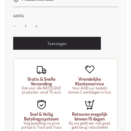
AANTAL
l
Toevoegen
o
a
d
i
n
g
Gratis & Snelle
Vriendelijke
.
Verzending
Klantenservice
.
Ook voor alle NATULIQUE
Voor 14:00 uur besteld,
producten, vanaf 75 euro
binnen 2 werkdagen in huis
.
Snel & Veilig
Retouren mogelijk
Betalingssysteem
binnen 15 dagen
Volg bestelling via privé
Bij ons geldt een 'niet goed,
portaal & Track and Trace
geld terug' retourbeleid