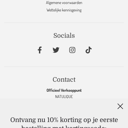
Algemene voorwaarden
Wettelijke kennisgeving
Socials
Contact
Officieel Verkooppunt
NATULIQUE
KEVIN MURPHY
OOLABOO
K18
&
MARC INBANE
Ontvang nu 10% korting op je eerste
MAJOURI
DAMICE JEWELRY