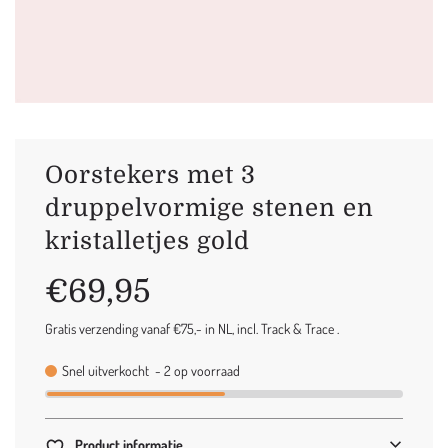
Oorstekers met 3
druppelvormige stenen en
kristalletjes gold
Uitverkoop
Normale
€69,95
prijs
prijs
Gratis verzending vanaf €75,- in NL, incl. Track & Trace .
Snel uitverkocht
-
2
op voorraad
Product informatie